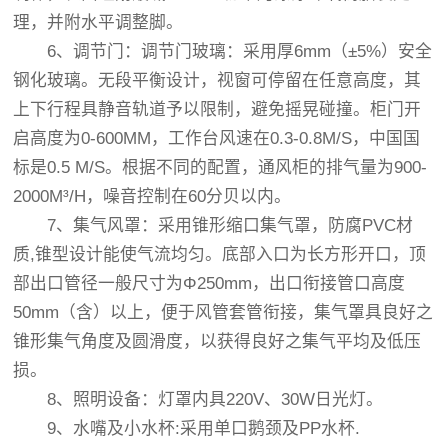
理，并附水平调整脚。
6、调节门：调节门玻璃：采用厚6mm（±5%）安全
钢化玻璃。无段平衡设计，视窗可停留在任意高度，其
上下行程具静音轨道予以限制，避免摇晃碰撞。柜门开
启高度为0-600MM，工作台风速在0.3-0.8M/S，中国国
标是0.5 M/S。根据不同的配置，通风柜的排气量为900-
2000M³/H，噪音控制在60分贝以内。
7、集气风罩：采用锥形缩口集气罩，防腐PVC材
质,锥型设计能使气流均匀。底部入口为长方形开口，顶
部出口管径一般尺寸为Φ250mm，出口衔接管口高度
50mm（含）以上，便于风管套管衔接，集气罩具良好之
锥形集气角度及圆滑度，以获得良好之集气平均及低压
损。
8、照明设备：灯罩内具220V、30W日光灯。
9、水嘴及小水杯:采用单口鹅颈及PP水杯.