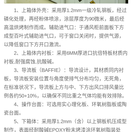
1、上箱体外壳：采用厚1.2mm一级冷轧钢板，经过
磷化处理，再经粉体喷涂，涂层厚度为90微米，最后经
高温烘烤制作而成。辅助进气口：于通风柜前面板下方
成型百叶式辅助进气口，可于窗口关闭时，提供气源，
以降低窗口下方开口激流。
2、上箱体内衬板：采用6MM厚进口抗倍特板材质内
衬板,耐强腐蚀,抗酸碱。
3、导流板（BAFFIE）：导流设计，其材质同内衬
板，导流板安装位置与角度使排气分布均匀，无死角，
在标准状况下，导流板上方与中、下方出风口排风量比
例各约50+10%，以确保不同比重之气体均能有效排除。
4、操作台面：可选用实心理化板、环氧树脂板或陶
瓷台面。
5、下箱体：采用厚1.2mm（含）以上钢板机压成型
制作，表面经耐酸碱EPOXY粉末烤漆涂环氧树脂装处