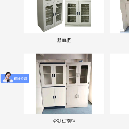
器皿柜
全钢试剂柜