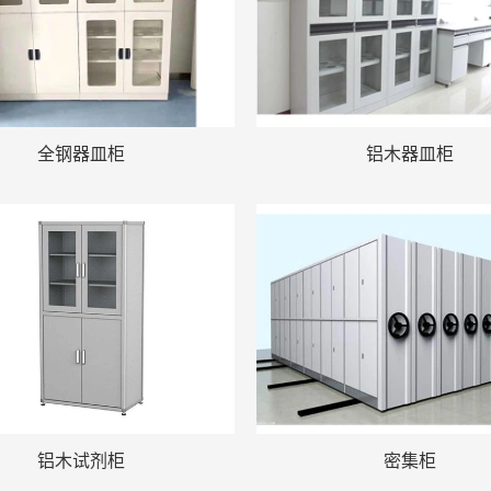
全钢器皿柜
铝木器皿柜
铝木试剂柜
密集柜